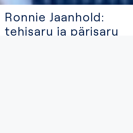
Ronnie Jaanhold:
tehisaru ja pärisaru
koostöös kasvab
turvalisus
NEVERHACK Estonia
21. mai 2026
Tehnoloogia areneb kiiremini, kui regulatsioonid ja
inimeste teadmised järele jõuavad. Pettused
muutuvad usutavamaks, tööriistad võimsamaks ja