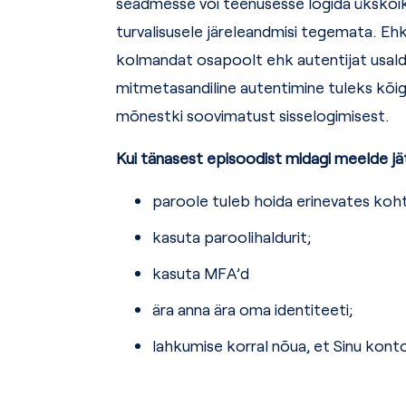
seadmesse või teenusesse logida ükskõik
turvalisusele järeleandmisi tegemata. Eh
kolmandat osapoolt ehk autentijat usald
mitmetasandiline autentimine tuleks kõigi
mõnestki soovimatust sisselogimisest.
Kui tänasest episoodist midagi meelde jätt
paroole tuleb hoida erinevates koh
kasuta paroolihaldurit;
kasuta MFA’d
ära anna ära oma identiteeti;
lahkumise korral nõua, et Sinu konto