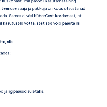
 kuskohast ilma parooli kasutamata ning
k teenuse saaja ja pakkuja on koos otsustanud
ada. Samas ei väsi KüberCast kordamast, et
l kasutusele võtta, sest see võib päästa nii
a, siis
tades;
d ja ligipääsud suletaks.