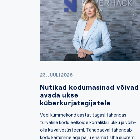
23. JUULI 2026
Nutikad kodumasinad võivad
avada ukse
küberkurjategijatele
Veel kümmekond aastat tagasi tähendas
turvaline kodu eelkõige korralikku lukku ja võib-
olla ka valvesüsteemi. Tänapäeval tähendab
kodu kaitsmine aga palju enamat. Üha suurem