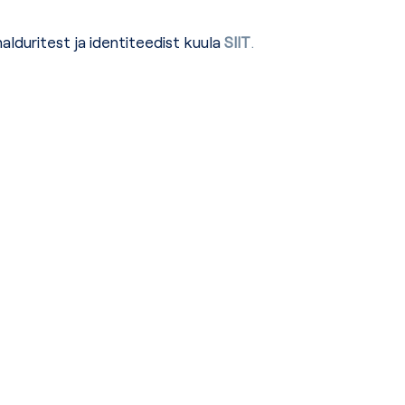
lduritest ja identiteedist kuula
SIIT
.