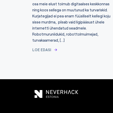
osa meie elust toimub digitaalses keskkonnas
ning koos sellega on muutunud ka turvariskid.
Kurjategijad ei pea enam füüsiliselt kellegi koju
sisse murdma, piisab vaid ligipääsust ühele
internetti ühendatud seadmele.
Robotmuruniidukid, robottolmuimejad,
turvakaamerad, […]
LOE EDASI