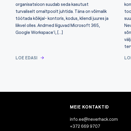
organisatsioon suudab seda kasutust
kon
turvaliselt omaltpoolt juhtida. Täna on võimalik
too
töötada kõikjal- kontoris, kodus, kliendi juures ja
suu
liikvel olles. Andmed liiguvad Microsoft 365,
Nev
Google Workspace’i, […]
sõn
väl
ter
LOE EDASI
LO
MEIE KONTAKTID
info.ee@neverhack.com
+372 669 9707