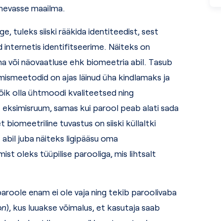
nevasse maailma.
e, tuleks siiski rääkida identiteedist, sest
 internetis identifitseerime. Näiteks on
ma või näovaatluse ehk biomeetria abil. Tasub
mismeetodid on ajas läinud üha kindlamaks ja
õik olla ühtmoodi kvaliteetsed ning
e eksimisruum, samas kui parool peab alati sada
biomeetriline tuvastus on siiski küllaltki
 abil juba näiteks ligipääsu oma
t oleks tüüpilise parooliga, mis lihtsalt
aroole enam ei ole vaja ning tekib paroolivaba
on
), kus luuakse võimalus, et kasutaja saab