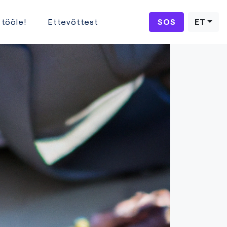
 tööle!
Ettevõttest
SOS
ET