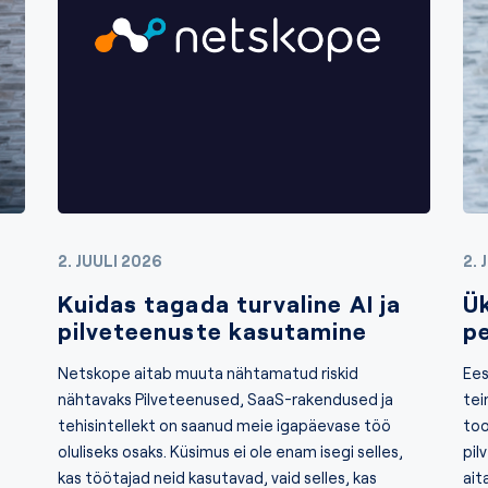
2. JUULI 2026
2. 
Kuidas tagada turvaline AI ja
Ü
pilveteenuste kasutamine
p
Netskope aitab muuta nähtamatud riskid
Ees
nähtavaks Pilveteenused, SaaS-rakendused ja
tei
tehisintellekt on saanud meie igapäevase töö
too
oluliseks osaks. Küsimus ei ole enam isegi selles,
pil
kas töötajad neid kasutavad, vaid selles, kas
ait