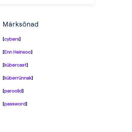
Märksõnad
cybers
Enn Heinsoo
kübercast
küberrünnak
paroolid
password