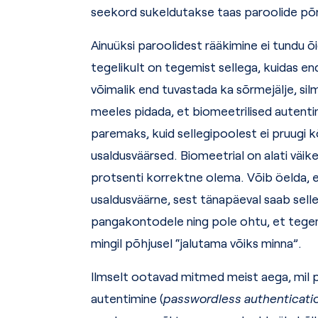
seekord sukeldutakse taas paroolide põ
Ainuüksi paroolidest rääkimine ei tundu õig
tegelikult on tegemist sellega, kuidas end
võimalik end tuvastada ka sõrmejälje, sil
meeles pidada, et biomeetrilised autenti
paremaks, kuid sellegipoolest ei pruugi k
usaldusväärsed. Biomeetrial on alati väik
protsenti korrektne olema. Võib öelda, et 
usaldusväärne, sest tänapäeval saab selle
pangakontodele ning pole ohtu, et tegemis
mingil põhjusel “jalutama võiks minna”.
Ilmselt ootavad mitmed meist aega, mil p
autentimine (
passwordless authenticati