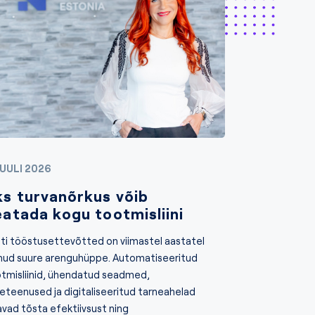
JUULI 2026
ks turvanõrkus võib
eatada kogu tootmisliini
ti tööstusettevõtted on viimastel aastatel
nud suure arenguhüppe. Automatiseeritud
tmisliinid, ühendatud seadmed,
veteenused ja digitaliseeritud tarneahelad
avad tõsta efektiivsust ning