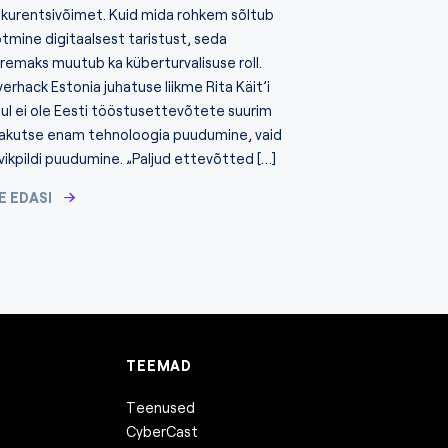
kurentsivõimet. Kuid mida rohkem sõltub
tmine digitaalsest taristust, seda
remaks muutub ka küberturvalisuse roll.
erhack Estonia juhatuse liikme Rita Käit’i
ul ei ole Eesti tööstusettevõtete suurim
jakutse enam tehnoloogia puudumine, vaid
vikpildi puudumine. „Paljud ettevõtted […]
E EDASI
TEEMAD
Teenused
CyberCast