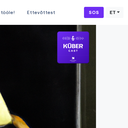
 tööle!
Ettevõttest
SOS
ET