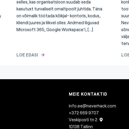
selles, kas organisatsioon suudab seda
kon
kasutust turvaliselt omaltpoolt juhtida. Täna
too
on võimalik töötada kõikjal- kontoris, kodus,
suu
u
kliendi juures ja liikvel olles. Andmed liiguvad
Neve
Microsoft 365, Google Workspace’i, […]
sõn
väl
terv
LOE EDASI
LOE
MEIE KONTAKTID
info.ee@neverhack.com
+372 669 9707
Veskiposti tn 2
10138 Tallinn