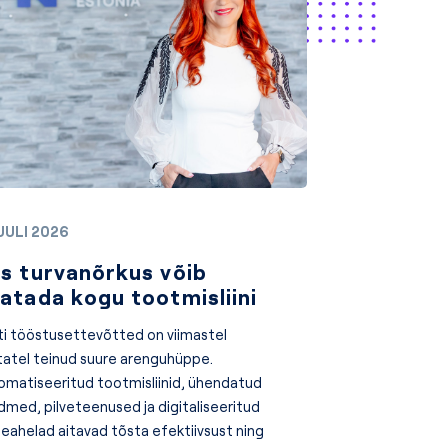
JUULI 2026
s turvanõrkus võib
atada kogu tootmisliini
ti tööstusettevõtted on viimastel
tatel teinud suure arenguhüppe.
omatiseeritud tootmisliinid, ühendatud
dmed, pilveteenused ja digitaliseeritud
neahelad aitavad tõsta efektiivsust ning