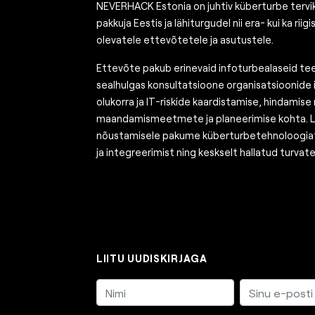
NEVERHACK Estonia on juhtiv küberturbe terv
pakkuja Eestis ja lähiturgudel nii era- kui ka riigi
olevatele ettevõtetele ja asutustele.
Ettevõte pakub erinevaid infoturbealaseid te
sealhulgas konsultatsioone organisatsioonide
olukorra ja IT-riskide kaardistamise, hindamise
maandamismeetmete ja planeerimise kohta. L
nõustamisele pakume küberturbetehnoloogiat
ja integreerimist ning keskselt hallatud turvat
LIITU UUDISKIRJAGA