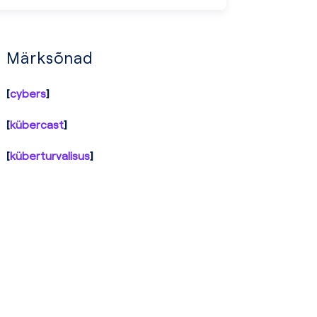
Märksõnad
cybers
kübercast
küberturvalisus