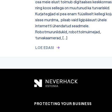
osa meie elust toimub digitaalses keskkonnas
ning koos sellega on muutunud ka turvariskid.
Kurjategijad ei pea enam füüsiliselt kellegi koj
sisse murdma, piisab vaid ligipääsust ühele
internetti ühendatud seadmele.
Robotmuruniidukid, robottolmuimejad,
turvakaamerad, […]
LOE EDASI
PROTECTING YOUR BUSINESS