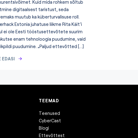
kurentsivõimet. Kuid mida rohkem sõltub
tmine digitaalsest taristust, seda
remaks muutub ka küberturvalisuse roll.
rhack Estonia juhatuse liikme Rita Käit’i
ul ei ole Eesti tööstusettevõtete suurim
jakutse enam tehnoloogia puudumine, vaid
ikpildi puudumine. „Paljud ettevõtted […]
 EDASI
TEEMAD
Teenused
CyberCast
Blogi
Ettevõttest