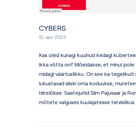
CYBERS
10. apr 2023
Kas oled kunagi kuulnud kedagi
küberte
ikka võtta on? Mõeldakse, et minul pole t
midagi väärtuslikku. On see
ka
tegelikult
lukustavad siiski oma koduukse, muretse
hiirelõkse.
Saatejuhid Siim Pajusaar ja Ro
mõtete valguses
kuulajatesse tervisliku