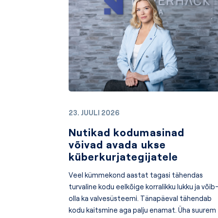
23. JUULI 2026
Nutikad kodumasinad
võivad avada ukse
küberkurjategijatele
Veel kümmekond aastat tagasi tähendas
turvaline kodu eelkõige korralikku lukku ja võib
olla ka valvesüsteemi. Tänapäeval tähendab
kodu kaitsmine aga palju enamat. Üha suurem