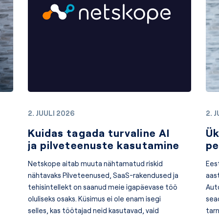
2. JUULI 2026
2. 
Kuidas tagada turvaline AI
Ük
ja pilveteenuste kasutamine
pe
Netskope aitab muuta nähtamatud riskid
Ees
nähtavaks Pilveteenused, SaaS-rakendused ja
aas
tehisintellekt on saanud meie igapäevase töö
Aut
-
oluliseks osaks. Küsimus ei ole enam isegi
sea
selles, kas töötajad neid kasutavad, vaid
tar