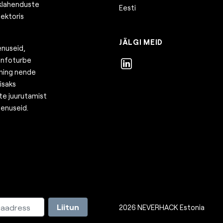
iklahenduste
Eesti
sektoris
JÄLGI MEID
enuseid,
 infoturbe
 ning nende
isaks
e juurutamist
eenuseid.
Liitun
2026 NEVERHACK Estonia