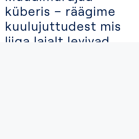
küberis – räägime
kuulujuttudest mis
liiga laialt levivad
CYBERS