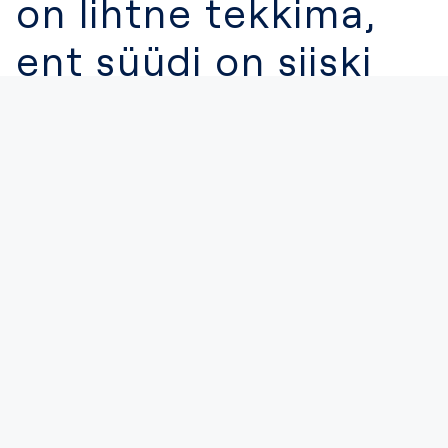
on lihtne tekkima,
ent süüdi on siiski
kurjategijad, mitte
ohver
CYBERS
11. okt 2023
Eestis registreeritakse
igal kuul umbes 200-300
suurema mõjuga