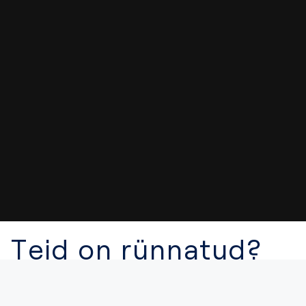
Teid on rünnatud?
Kuidas saab meie e-